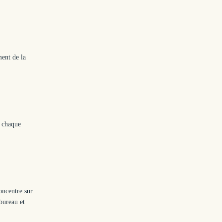
ent de la
t chaque
oncentre sur
 bureau et