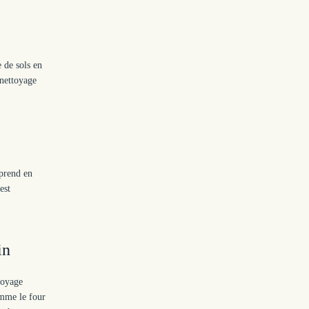
 de sols en
 nettoyage
 prend en
est
in
toyage
omme le four