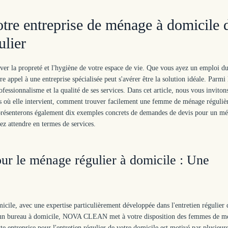
 entreprise de ménage à domicile 
ulier
erver la propreté et l'hygiène de votre espace de vie. Que vous ayez un emploi d
 appel à une entreprise spécialisée peut s'avérer être la solution idéale. Parmi 
ionnalisme et la qualité de ses services. Dans cet article, nous vous inviton
tions où elle intervient, comment trouver facilement une femme de ménage réguliè
s présenterons également dix exemples concrets de demandes de devis pour un m
ez attendre en termes de services.
 le ménage régulier à domicile : Une
le, avec une expertise particulièrement développée dans l'entretien régulier 
 d'un bureau à domicile, NOVA CLEAN met à votre disposition des femmes de m
e entreprise pour l'entretien régulier de votre domicile est motivé par plusieurs