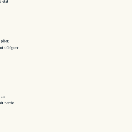
n état
plier,
ant déléguer
 un
it partie