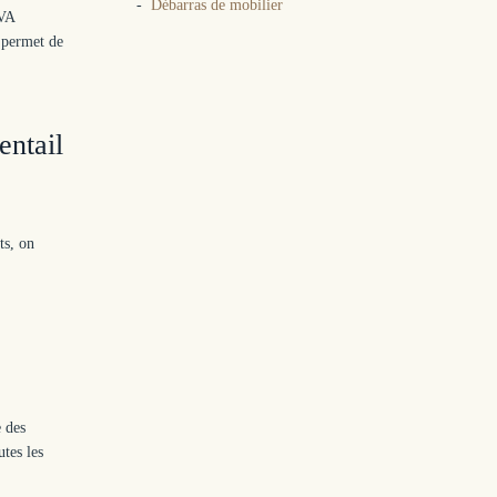
Débarras de mobilier
OVA
 permet de
entail
ts, on
 des
utes les