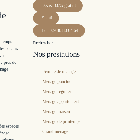
Devis 100% gratuit
de
Email
Tél : 09 80 80 64 64
u temps
les acteurs
Nos prestations
s à
re près de
énage
Femme de ménage
Ménage ponctuel
Ménage régulier
Ménage appartement
Ménage maison
Ménage de printemps
des espaces
Grand ménage
énage
 raisons.