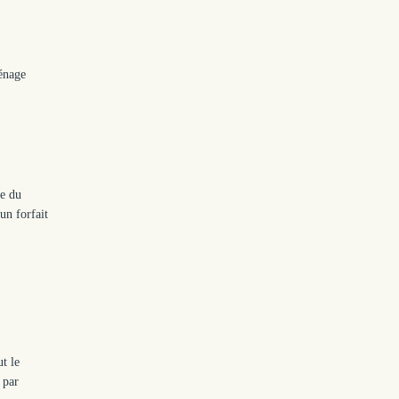
énage
pe du
un forfait
e
t le
 par