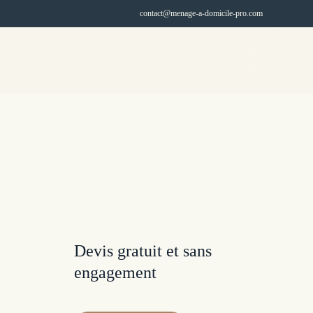
contact@menage-a-domicile-pro.com
Services de m
Devis gratuit et sans
engagement