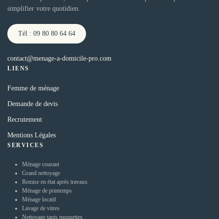
simplifier votre quotidien.
Tél : 09 80 80 64 64
contact@menage-a-domicile-pro.com
LIENS
Femme de ménage
Demande de devis
Recrutement
Mentions Légales
SERVICES
Ménage courant
Grand nettoyage
Remise en état après travaux
Ménage de printemps
Ménage locatif
Lavage de vitres
Nettoyage tapis moquettes